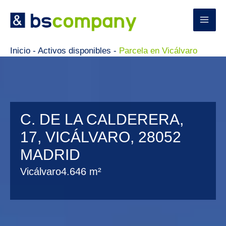
Ir
al
contenido
Inicio
-
Activos disponibles
-
Parcela en Vicálvaro
C. DE LA CALDERERA,
17, VICÁLVARO, 28052
MADRID
Vicálvaro
4.646 m²