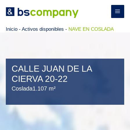
Ir
al
contenido
Inicio
-
Activos disponibles
-
NAVE EN COSLADA
CALLE JUAN DE LA
CIERVA 20-22
Coslada
1.107 m²